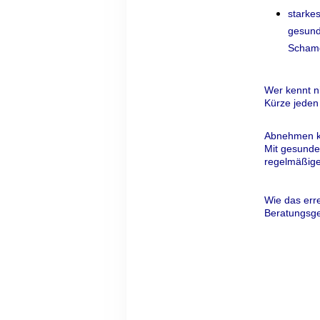
starke
gesund
Schamg
Wer kennt ni
Kürze jeden 
Abnehmen k
Mit gesunde
regelmäßige
Wie das err
Beratungsg