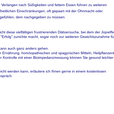
s Verlangen nach Süßigkeiten und fettem Essen führen zu weiteren
heitlichen Einschränkungen, oft gepaart mit der Ohnmacht oder
efühlen, dem nachgegeben zu müssen.
cht diese vielfältigen frustrierenden Diätversuche, bei dem der Jojoeffe
"Erf
olg" zunichte macht, sogar noch zur weiteren Gewichtszunahme fü
ann auch ganz anders gehen.
r Ernährung, homöopathischen und spagyrischen Mitteln, Heilpflanzen
r Kontrolle mit einer Bioimpedanzmessung können Sie gesund leichter
eicht werden kann, erläutere ich Ihnen gerne in einem kostenlosen
espräch.