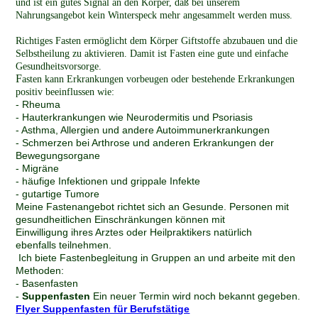
und ist ein gutes Signal an den Körper, daß bei unserem
Nahrungsangebot kein Winterspeck mehr angesammelt werden muss.
Richtiges Fasten ermöglicht dem Körper Giftstoffe abzubauen und die
Selbstheilung zu aktivieren. Damit ist
Fasten eine gute und einfache
Gesundheitsvorsorge.
F
asten kann Erkrankungen vorbeugen oder bestehende
Erkrankungen
positiv beeinflussen wie:
- Rheuma
- Hauterkrankungen wie Neurodermitis und Psoriasis
- Asthma, Allergien und andere Autoimmunerkrankungen
- Schmerzen bei Arthrose und anderen Erkrankungen der
Bewegungsorgane
- Migräne
- häufige Infektionen und grippale Infekte
- gutartige Tumore
Meine Fastenangebot richtet
s
i
ch an Gesunde. Personen mit
gesundheitlichen Einschränkungen können mit
Einwilligung ihres Arztes oder Heilpraktikers natürlich
ebenfalls teilnehmen.
Ich biete Fastenbegleitung in Gruppen an und arbeite mit den
Methoden:
- Basenfasten
-
Suppenfasten
Ein neuer Termin wird noch bekannt gegeben.
Flyer Suppenfasten für Berufstätige