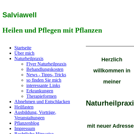
Salviawell
Heilen und Pflegen mit Pflanzen
Startseite
Über mich
Naturheilpraxis
Herzlich
Flyer Naturheilpraxis
Behandlungskosten
willkommen in
News - Tipps- Tricks
so finden Sie mich
meiner
interessante Links
Erkrankungen
Therapieformen
Abnehmen und Entschlacken
Naturheilprax
Heilfasten
Ausbildung, Vorträge,
Veranstaltungen
Pflanzenblog
mit neuer Adress
Impressum
Rechtliche Hinweise