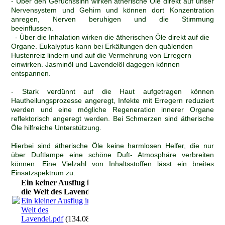
- Über den Geruchssinn wirken ätherische Öle direkt auf unser
Nervensystem und Gehirn und können dort Konzentration
anregen, Nerven beruhigen und die Stimmung
beeinflussen.
- Über die Inhalation wirken die ätherischen Öle direkt auf die
Organe. Eukalyptus kann bei Erkältungen den quälenden
Hustenreiz lindern und auf die Vermehrung von Erregern
einwirken. Jasminöl und Lavendelöl dagegen können
entspannen.
- Stark verdünnt auf die Haut aufgetragen können
Hautheilungsprozesse angeregt, Infekte mit Erregern reduziert
werden und eine mögliche Regeneration innerer Organe
reflektorisch angeregt werden. Bei Schmerzen sind ätherische
Öle hilfreiche Unterstützung.
Hierbei sind ätherische Öle keine harmlosen Helfer, die nur
über Duftlampe eine schöne Duft- Atmosphäre verbreiten
können. Eine Vielzahl von Inhaltsstoffen lässt ein breites
Einsatzspektrum zu.
Ein keiner Ausflug in
die Welt des Lavendel
Ein kleiner Ausflug in die
Welt des
Lavendel.pdf
(134.08KB)