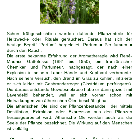
Schon frühgeschichtlich wurden duftende Pflanzenteile für
Heilzwecke oder Rituale geräuchert. Daraus hat sich der
heutige Begriff "Parfüm" hergeleitet. Parfum = Per fumum =
durch den Rauch.
Die
erste bekannte Erfahrung der Aromatherapie wird René-
Maurice Gattefossé (1881 bis 1950), ein französischer
Chemiker und Parfümeur, nachgesagt, der nach einer
Explosion in seinem Labor Hände und Kopfhaut verbrannte.
Nach seinem Versuch, den Brand im Gras zu kühlen, infizierte
er sich leider mit Gasbranderreger (Clostridium perfringens).
Die daraus entstande Gewebsnekrose habe er dann gezielt mit
Lavendelöl behandelt, weil er sich vorher schon mit
Heilwirkungen von ätherischen Ölen beschäftigt hat.
Die ätherischen Öle sind der Pflanzenbestandteil, der mittels
Destillation, Extraktion oder Expression aus den Pflanzen
herausgearbeitet wird. Ätherische Öle werden auch als die
Seele der Pflanze bezeichnet. Die Wirkung auf den Menschen
ist vielfältig.