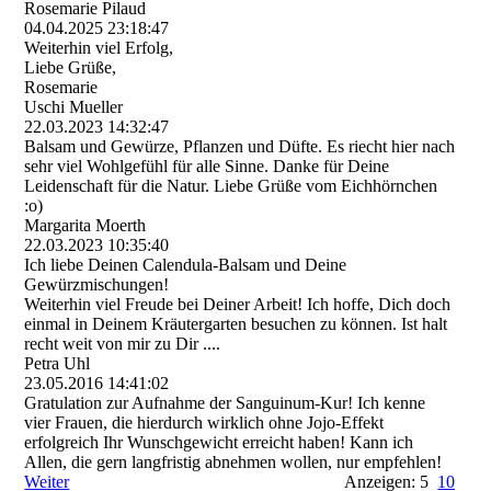
Rosemarie Pilaud
04.04.2025
23:18:47
Weiterhin viel Erfolg,
Liebe Grüße,
Rosemarie
Uschi Mueller
22.03.2023
14:32:47
Balsam und Gewürze, Pflanzen und Düfte. Es riecht hier nach
sehr viel Wohlgefühl für alle Sinne. Danke für Deine
Leidenschaft für die Natur. Liebe Grüße vom Eichhörnchen
:o)
Margarita Moerth
22.03.2023
10:35:40
Ich liebe Deinen Calendula-Balsam und Deine
Gewürzmischungen!
Weiterhin viel Freude bei Deiner Arbeit! Ich hoffe, Dich doch
einmal in Deinem Kräutergarten besuchen zu können. Ist halt
recht weit von mir zu Dir ....
Petra Uhl
23.05.2016
14:41:02
Gratulation zur Aufnahme der Sanguinum-Kur! Ich kenne
vier Frauen, die hierdurch wirklich ohne Jojo-Effekt
erfolgreich Ihr Wunschgewicht erreicht haben! Kann ich
Allen, die gern langfristig abnehmen wollen, nur empfehlen!
Weiter
Anzeigen: 5
10